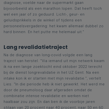
diagnose, voelde naar de supermarkt gaan
bijvoorbeeld als een marathon
lopen
. Dat heeft toch
wel een jaar of zo geduurd. L
icht
-
, geur-
en
geluids
prikkels
in de winkel
of tijdens
een
personeelsvergadering
:
het kwam allemaal dubbel zo
hard binnen. En het putte me helemaal uit.
”
Lang revalidatietraject
Na de diagnose
van
long-
covid
volgde een lang
traject van herstel. "
Via iemand uit mijn netwerk kwam
ik na een lange zoektocht eind oktober 2022 terecht
bij de dienst longrevalidatie in het UZ Gent. Na een
intake kon ik er starten met mijn revalidatie
.
", vertelt
Lies. "In die periode heb ik niet gewerkt. Het werd me
door
de
pneumoloog
daar afgeraden omdat
de
combinatie intense revalidatie en werken niet
haalbaar zou zijn.
En dan ben ik de voorbije jaren
stilaan van 20 procent naar 40 procent, naar 50 en 60