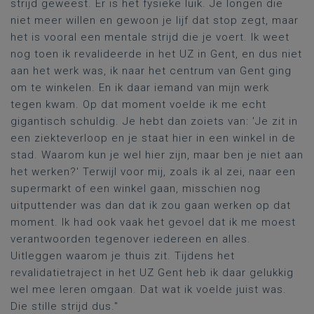
strijd geweest. Er is het fysieke luik. Je longen die
niet meer willen en gewoon je lijf dat stop zegt, maar
het is vooral een mentale strijd die je voert. Ik weet
nog toen ik revalideerde in het UZ in Gent, en dus niet
aan het werk was, ik naar het centrum van Gent ging
om te winkelen. En ik daar iemand van mijn werk
tegen kwam. Op dat moment voelde ik me echt
gigantisch schuldig. Je hebt dan zoiets van: 'Je zit in
een ziekteverloop en je staat hier in een winkel in de
stad. Waarom kun je wel hier zijn, maar ben je niet aan
het werken?' Terwijl voor mij, zoals ik al zei, naar een
supermarkt of een winkel gaan, misschien nog
uitputtender was dan dat ik zou gaan werken op dat
moment. Ik had ook vaak het gevoel dat ik me moest
verantwoorden tegenover iedereen en alles.
Uitleggen waarom je thuis zit. Tijdens het
revalidatietraject in het UZ Gent heb ik daar gelukkig
wel mee leren omgaan. Dat wat ik voelde juist was.
Die stille strijd dus."