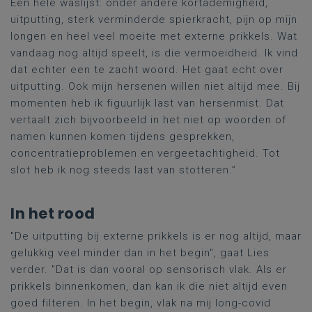
Een hele waslijst:
onder andere
kortademigheid,
uitputting, sterk verminderde spierkracht, pijn op mijn
longen en heel veel moeite met externe prikkels. Wat
vandaag nog altijd speelt, is die vermoeidheid. Ik vind
dat echter een te zacht woord. Het gaat echt over
uitputting. Ook mijn hersenen
willen
niet altijd mee. Bij
momenten heb ik figuurlijk last van hersenmist. Dat
vertaalt zich bijvoorbeeld in het niet op woorden
of
namen
kunnen komen tijdens gesprekken,
concentratieproblemen en vergeetachtigheid.
Tot
slot heb ik nog steeds last van stotteren.”
In het rood
"De uitputting bij externe prikkels is er nog altijd, maar
gelukkig
veel minder dan in het begin", gaat Lies
verder. "Dat is dan vooral op sensorisch vlak. Als er
prikkels binnenkomen, dan kan ik
die
niet altijd even
goed filteren. In het begin, vlak na mij long-
covid