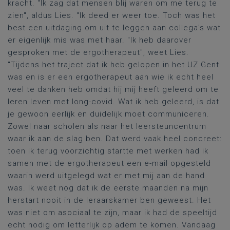
kracht. "Ik zag dat mensen blij waren om me terug te
zien", aldus Lies. "Ik deed er weer toe. Toch was het
best een uitdaging om uit te leggen aan collega's wat
er eigenlijk mis was met haar. "Ik heb daarover
gesproken met de ergotherapeut", weet Lies.
"Tijdens het traject dat ik heb gelopen in het UZ Gent
was en is er een
ergotherapeut
aan wie ik echt heel
veel te danken heb omdat hij mij heeft geleerd om
te
leren leven met long-
covid
. Wat ik heb geleerd, is dat
je gewoon eerlijk en duidelijk moet communiceren.
Zowel naar scholen als naar het leersteuncentrum
waar ik aan de slag ben. Dat werd vaak heel concreet:
toen ik terug voorzichtig startte met werken had ik
samen met de ergotherapeut een e-mail opgesteld
waarin werd uitgelegd wat er met mij aan de hand
was. Ik weet nog dat ik de eerste maanden na mijn
herstart nooit in de leraarskamer ben geweest. Het
was niet om asociaal te zijn, maar ik had de speeltijd
echt nodig om
letterlijk op adem te komen
. Vandaag