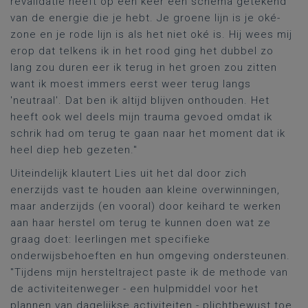
revalidatie heeft op een keer een schema getekend
van de energie die je hebt. Je groene lijn is je oké-
zone en je rode lijn is als het niet oké is. Hij wees mij
erop dat telkens ik in het rood ging het dubbel zo
lang zou duren eer ik terug in het groen zou zitten
want ik moest immers eerst weer terug langs
'neutraal'. Dat ben ik altijd blijven onthouden. Het
heeft ook wel deels mijn trauma gevoed omdat ik
schrik had om terug te gaan naar het moment dat ik
heel diep heb gezeten."
Uiteindelijk klautert Lies uit het dal door zich
enerzijds vast te houden aan kleine overwinningen,
maar anderzijds (en vooral) door keihard te werken
aan haar herstel om terug te kunnen doen wat ze
graag doet: leerlingen met specifieke
onderwijsbehoeften en hun omgeving ondersteunen.
"Tijdens mijn hersteltraject paste ik de methode van
de activiteitenweger - een hulpmiddel voor het
plannen van dagelijkse activiteiten - plichtbewust toe.