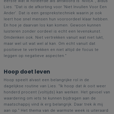
eerste wat ik noteerde als antwoord is 'NIVEA'", aldus
Lies. "Dat is de afkorting voor 'Niet Invullen Voor Een
Ander'.
Dat is een gesprekstechniek waarin je ook
leert hoe snel mensen hun vooroordeel klaar hebben.
En hoe je daarvan los kan komen. Gewoon
kunnen
luisteren zonder oordeel is echt een levenskunst.
Omdenken ook. Niet vertrekken vanuit wat niet lukt,
maar wel uit wat wel al kan. Om echt vanuit dat
positieve te vertrekken en niet altijd de focus te
leggen op negatieve aspecten."
Hoop doet leven
Hoop speelt alvast een belangrijke rol in de
dagelijkse routine van Lies. "Ik hoop dat ik ooit weer
honderd procent (voltijds) kan werken
. Het
gevoel van
waardering om iets te kunnen bijdragen aan
de
maatschappij vind ik erg belangrijk. Daar trek ik mij
aan op." Het thema van de warmste week is uiteraard