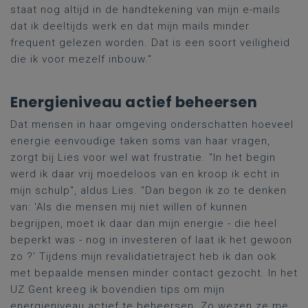
staat
nog altijd in de handtekening van mijn e-mails
dat ik deeltijds werk en dat mijn mails minder
frequent gelezen worden. Dat is een soort veiligheid
die ik voor mezelf inbouw."
Energieniveau actief beheersen
Dat mensen in haar omgeving
onderschatten
hoeveel
energie eenvoudige taken soms van haar vragen,
zorgt bij Lies voor wel wat frustratie. "In het begin
werd ik daar vrij moedeloos van en kroop ik echt in
mijn schulp", aldus Lies. "Dan begon ik zo te denken
van: 'Als die mensen mij niet willen of kunnen
begrijpen, moet ik daar dan mijn energie - die heel
beperkt was - nog in investeren of laat ik het gewoon
zo ?
' Tijdens mijn revalidatietraject heb ik dan ook
met bepaalde mensen minder contact gezocht. In het
UZ Gent kreeg ik bovendien tips om mijn
energieniveau actief te beheersen. Zo wezen ze me