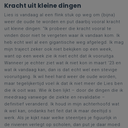
Kracht uit kleine dingen
Lies is vandaag al een flink stuk op weg om (bijna)
weer de oude te worden en put daarbij vooral kracht
uit kleine dingen: "Ik probeer die kracht vooral te
vinden door niet te vergeten waar ik vandaan kom.
Ik
heb
echt
wel al een gigantische weg afgelegd. Ik mag
mijn traject zeker ook niet bekijken op een week,
want op een week zie ik niet echt dat ik vooruitga.
Wanneer je echter ziet wat ik niet kon in maart '23 en
wat ik vandaag kan, dan is dat echt wel een stevige
vooruitgang. Ik wil heel hard weer de oude worden,
maar tegelijkertijd voel ik dat ik niet meer de Lies ben
die ik ooit was.
Wie ik ben
lijkt
–
door de dingen die ik
meedraag vanwege de ziekte en revalidatie
–
definitief veranderd. Ik houd in mijn achterhoofd wat
ik wel kan, ondanks het feit dat ik maar deeltijd
s
werk. Als je kijkt naar
welke steentjes je figuurlijk in
de rivieren verlegt op scholen, dan put je daar moed