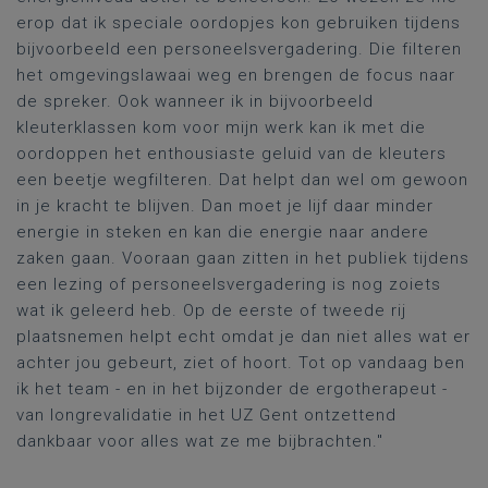
erop dat ik speciale oordopjes kon gebruiken tijdens
bijvoorbeeld een personeelsvergadering. Die filteren
het omgevingslawaai weg en brengen de focus naar
de spreker. Ook wanneer ik in bijvoorbeeld
kleuterklassen kom voor mijn werk kan ik met die
oordoppen het enthousiaste geluid van de kleuters
een beetje wegfilteren. Dat helpt dan wel om gewoon
in je kracht te blijven. Dan moet je lijf daar minder
energie in steken en kan die energie naar
andere
zaken
gaan. Vooraan gaan zitten in het publiek tijdens
een lezing
of personeelsvergadering
is nog zoiets
wat ik geleerd heb
. O
p de eerste of tweede rij
plaatsnemen
helpt echt omdat je dan niet alles wat er
achter jou gebeurt, ziet of hoort.
Tot op vandaag ben
ik het team - en in het bijzonder de ergotherapeut -
van longrevalidatie in het UZ Gent ontzettend
dankbaar voor alles wat ze me bijbrachten."