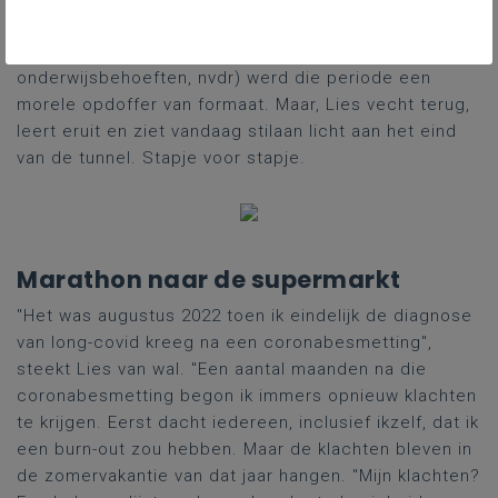
leerondersteuner bij DiverGent (DiverGent biedt
leersteun op maat voor leerlingen met specifieke
onderwijsbehoeften, nvdr) werd die periode een
morele opdoffer van formaat. Maar, Lies vecht terug,
leert eruit en ziet vandaag stilaan licht aan het eind
van de tunnel. Stapje voor stapje.
Marathon naar de supermarkt
"Het was augustus 2022 toen ik
eindelijk
de diagnose
van long-
covid
kreeg na een coronabesmetting",
steekt Lies van wal. "Een aantal maanden na die
coronabesmetting begon ik immers
opnieuw
klachten
te krijgen. Eerst dacht iedereen, inclusief ikzelf, dat ik
een burn-out zou hebben. Maar
de klachten bleven
in
de zomervakantie van dat jaar hangen.
"
Mijn
klachten?