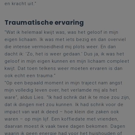
en kracht uit."
Traumatische ervaring
"Wat ik helemaal kwijt was, was het geloof in mijn
eigen lichaam. Ik was met iets bezig en dan overviel
die
intense vermoeidheid mij plots weer. En dan
dacht ik: 'Zo, het is weer gedaan.' Dus ja, ik was het
geloof in mijn eigen kunnen en mijn lichaam compleet
kwijt.
Dat toen telkens weer moeten ervaren i
s dan
ook echt een trauma.
”
"Op een bepaald moment in mijn traject nam angst
mijn volledig leven over, het verlamde mij als het
ware", aldus Lies. "Ik had schrik dat ik te moe zou zijn,
dat ik dingen niet zou kunnen. Ik had schrik voor de
impact van wat ik deed
–
hoe klein die zaken ook
waren
–
op mijn lijf. Een koffiedate met vrienden,
daarvan moest ik vaak twee dagen bekomen. Dagen
waarin ik geen energie had voor het huishouden of