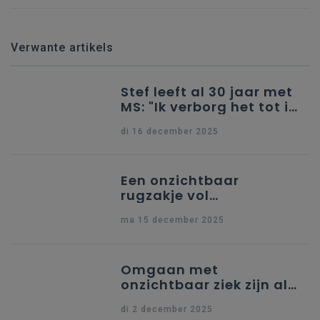
Verwante artikels
Stef leeft al 30 jaar met
MS: "Ik verborg het tot ik
besliste dat het zo niet
di 16 december 2025
meer verder kon" (Klein
Seminarie
Hoogstraten)
Een onzichtbaar
rugzakje vol
doorzettingsvermogen:
ma 15 december 2025
"Elias is gewoon Elias,
een vrolijke doorzetter"
(De Zeppelin Herk-de-
Omgaan met
Stad)
onzichtbaar ziek zijn als
schoolteam: "Kijk juf,
di 2 december 2025
Lisa voelt zich niet