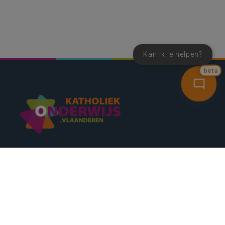
Kan ik je helpen?
bèta
SNEL NAAR
CONTACT
NIEUWSBRIEF