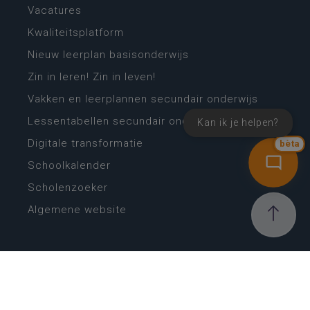
Vacatures
Kwaliteitsplatform
Nieuw leerplan basisonderwijs
Zin in leren! Zin in leven!
Vakken en leerplannen secundair onderwijs
Lessentabellen secundair onderwijs
Kan ik je helpen?
Digitale transformatie
bèta
Schoolkalender
Scholenzoeker
Algemene website
CONTACT
Wie is wie