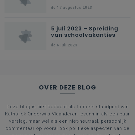
uitvoering van
opleiding
do 17 augustus 2023
maatregelen over het
Basisverpleegkunde
lerarenambt : heel kort
betreft : heel kort
5 juli 2023 – Spreiding
van schoolvakanties
do 6 juli 2023
OVER DEZE BLOG
Deze blog is niet bedoeld als formeel standpunt van
Katholiek Onderwijs Vlaanderen, evenmin als een puur
verslag, maar wel als een niet-neutraal, persoonlijk
commentaar op vooral ook politieke aspecten van de