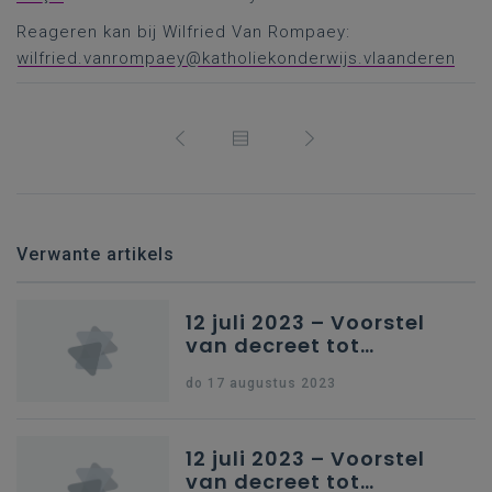
Reageren kan bij Wilfried Van Rompaey:
wilfried.vanrompaey@katholiekonderwijs.vlaanderen
Verwante artikels
12 juli 2023 – Voorstel
van decreet tot
wijziging van de Codex
do 17 augustus 2023
Secundair Onderwijs
van 17 december 2010
en van de Codex Hoger
12 juli 2023 – Voorstel
Onderwijs van 11
van decreet tot
oktober 2013, wat de