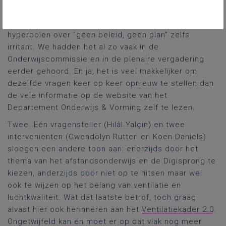
Goeman, Chris Janssens en Jos D’Haese) speelden
gekend, maar slecht theater. Bijwijlen werden de
hyperbolen over “geen beleid, geen plan” zelfs
irritant. We hadden het al zo vaak in de
Onderwijscommissie en in de plenaire vergadering
eerder gehoord. En ja, het is veel makkelijker om
dezelfde vragen keer op keer opnieuw te stellen dan
de vele informatie op de website van het
Departement Onderwijs & Vorming zelf te lezen.
Twee. Eén vragensteller (Hilâl Yalçin) en twee
interveniënten (Gwendolyn Rutten en Koen Daniëls)
sloegen een andere toon aan: enerzijds door het
thema van het afstandsonderwijs en de Digisprong te
kiezen, anderzijds door niet op te hitsen maar wel
ook te wijzen op het belang van ventilatie en
luchtkwaliteit. Wat dat laatste betrof, toch graag
alvast hier ook herinneren aan het
Ventilatiekader 2.0
.
Ongetwijfeld kan en moet er op dat vlak nog meer