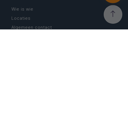
Wie is wie
Locaties
Algemeen contact
Helpdesk
NIEUWSBRIEF
SCHRIJF IN
MIJN.
Beheer
Kijkfilter