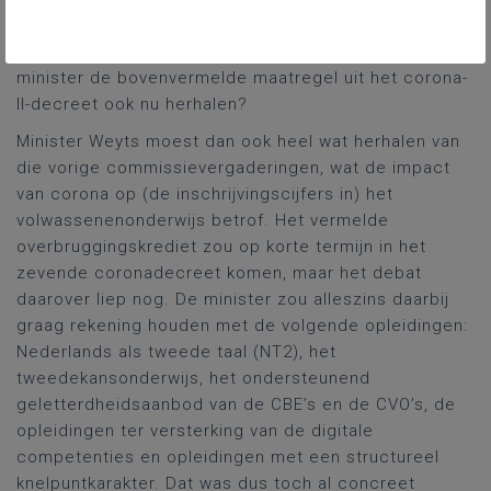
waren. Zou het aanbod van opleidingen voor
knelpuntberoepen daarbij een criterium zijn en zou de
minister de bovenvermelde maatregel uit het corona-
II-decreet ook nu herhalen?
Minister Weyts moest dan ook heel wat herhalen van
die vorige commissievergaderingen, wat de impact
van corona op (de inschrijvingscijfers in) het
volwassenenonderwijs betrof. Het vermelde
overbruggingskrediet zou op korte termijn in het
zevende coronadecreet komen, maar het debat
daarover liep nog. De minister zou alleszins daarbij
graag rekening houden met de volgende opleidingen:
Nederlands als tweede taal (NT2), het
tweedekansonderwijs, het ondersteunend
geletterdheidsaanbod van de CBE’s en de CVO’s, de
opleidingen ter versterking van de digitale
competenties en opleidingen met een structureel
knelpuntkarakter. Dat was dus toch al concreet