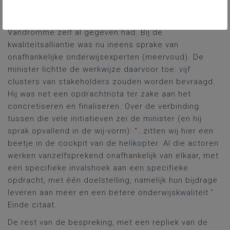
inderdaad het streven naar meer onderwijskwaliteit.”
Ook hij hernam de opsomming die vragensteller
Vandromme zelf al gegeven had. Bij de
kwaliteitsalliantie was nu ineens sprake van
onafhankelijke onderwijsexperten (meervoud). De
minister lichtte de werkwijze daarvoor toe: vijf
clusters van stakeholders zouden worden bevraagd.
Hij was net een opdrachtnota ter zake aan het
concretiseren en finaliseren. Over de verbinding
tussen die vele initiatieven zei de minister (en hij
sprak opvallend in de wij-vorm): “…zitten wij hier een
beetje in de cockpit van de helikopter. Al die actoren
werken vanzelfsprekend onafhankelijk van elkaar, met
een specifieke invalshoek aan een specifieke
opdracht, met één doelstelling, namelijk hun bijdrage
leveren aan meer en een betere onderwijskwaliteit.”
Einde citaat.
De rest van de bespreking, met een repliek van de