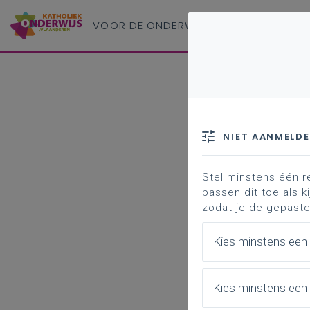
VOOR DE ONDERWIJS
PROFESSIONAL
NIET AANMELD
Stel minstens één r
passen dit toe als ki
zodat je de gepaste
Kies minstens een
Kies minstens een 