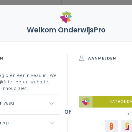
Welkom OnderwijsPro
EN
AANMELDEN
egio en één niveau in. We
jkfilter op de website,
 inhoud ziet.
KATHOND
 niveau
of
regio