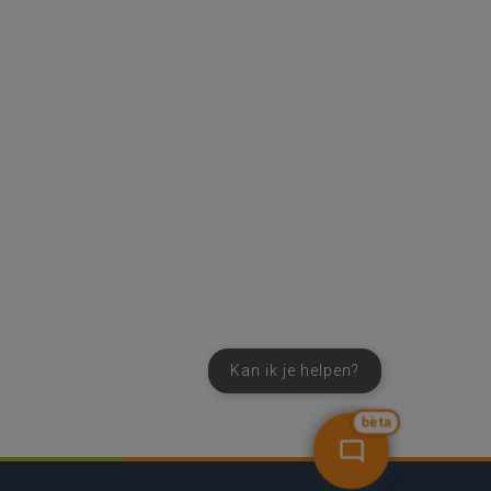
Kan ik je helpen?
bèta