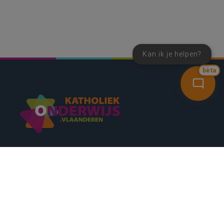
Kan ik je helpen?
bèta
SNEL NAAR
CONTACT
NIEUWSBRIEF