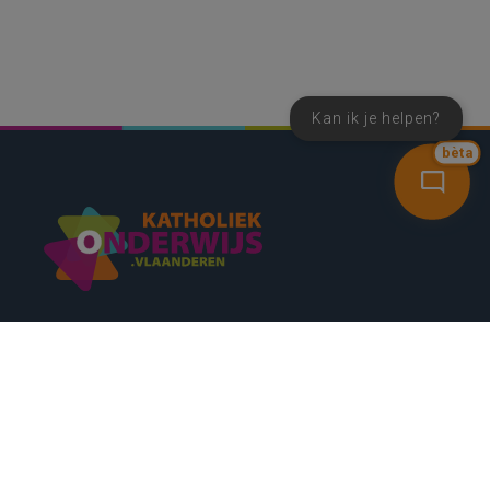
Kan ik je helpen?
bèta
SNEL NAAR
CONTACT
NIEUWSBRIEF